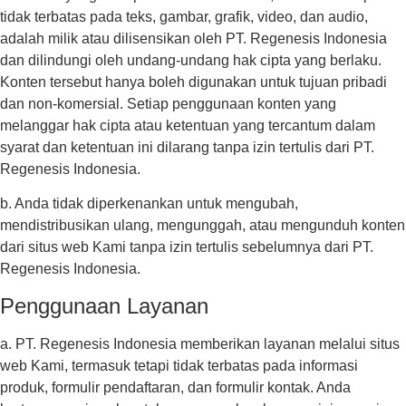
tidak terbatas pada teks, gambar, grafik, video, dan audio,
adalah milik atau dilisensikan oleh PT. Regenesis Indonesia
dan dilindungi oleh undang-undang hak cipta yang berlaku.
Konten tersebut hanya boleh digunakan untuk tujuan pribadi
dan non-komersial. Setiap penggunaan konten yang
melanggar hak cipta atau ketentuan yang tercantum dalam
syarat dan ketentuan ini dilarang tanpa izin tertulis dari PT.
Regenesis Indonesia.
b. Anda tidak diperkenankan untuk mengubah,
mendistribusikan ulang, mengunggah, atau mengunduh konten
dari situs web Kami tanpa izin tertulis sebelumnya dari PT.
Regenesis Indonesia.
Penggunaan Layanan
a. PT. Regenesis Indonesia memberikan layanan melalui situs
web Kami, termasuk tetapi tidak terbatas pada informasi
produk, formulir pendaftaran, dan formulir kontak. Anda