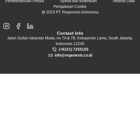
Pemberitahuan Privasi
Syarat dan Ketentuan
Atribusi Data
Pengaturan Cookie
@ 2023 PT. Regenesis Indonesia
Contact Info
Jalan Sultan Iskandar Muda, no 7A & 7B, Kebayoran Lama, South Jakarta,
Indonesia 12240
(+6221) 7255155
info@regenesis.co.id