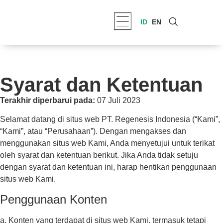
ID
EN
Syarat dan Ketentuan
Terakhir diperbarui pada:
07 Juli 2023
Selamat datang di situs web PT. Regenesis Indonesia (“Kami”,
“Kami”, atau “Perusahaan”). Dengan mengakses dan
menggunakan situs web Kami, Anda menyetujui untuk terikat
oleh syarat dan ketentuan berikut. Jika Anda tidak setuju
dengan syarat dan ketentuan ini, harap hentikan penggunaan
situs web Kami.
Penggunaan Konten
a. Konten yang terdapat di situs web Kami, termasuk tetapi