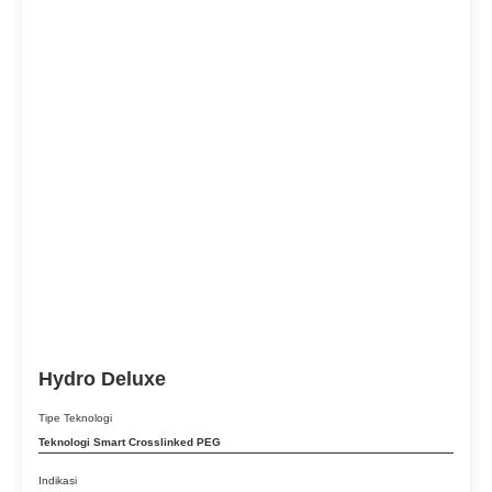
Flek Hitam
Fracture
Fraxional
Freckles
Garis Senyum
garis- garis halus
Gummy Smile
Hair Removal
Hemangioma
Hematomas and Wounds
Hydro Deluxe
HPI
Tipe Teknologi
Inkontinensia Urin
Teknologi Smart Crosslinked PEG
IPL device for Jerawat
Indikasi