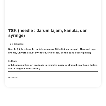
Kulit berminyak dan berjerawat
Kulit Berminyak dengan Noda
Kulit dengan kecenderungan atopik
Kulit kemerahan pasca tindakan estetik
TSK (needle : Jarum tajam, kanula, dan
syringe)
Kulit Kendur
Kulit Kering
Tipe Teknologi
Needle (highly durable : untuk menusuk 10 kali tidak tumpul)
,
Thin wall type
kulit kering & dehidrasi
line up
,
Universal hub; syringe (luer lock-low dead space-better gliding)
Kulit kering hingga sangat kering
Indikasi
untuk pengaplikasian products injectables pada treatment kecantikan (botox-
Kulit kering yang rentan mengalami pengelupasan (bersisik)
filler-kolagen stimulator-dll)
Kulit Kusam
Prosedur
kulit kusam/lelah akibat polusi dan gaya hidup perkotaan
Kulit Rahang Kendur
Kulit rapuh pasca prosedur dermatologi