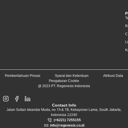
Kulit rentan berjerawat
Kulit rentan hiperpigmentasi
P
T
Kulit rusak
R
Kulit sangat senstif
C
Kulit Sensitif
L
kulit sensitif/reaktif
K
Kulit Stress
Kulit yang sensitif disertai kemerahan
Pemberitahuan Privasi
Syarat dan Ketentuan
Atribusi Data
Kutil
Pengaturan Cookie
Labiaplasti
@ 2023 PT. Regenesis Indonesia
Labiaplasty
Lemak Perut
Contact Info
Jalan Sultan Iskandar Muda, no 7A & 7B, Kebayoran Lama, South Jakarta,
Lentigo
Indonesia 12240
(+6221) 7255155
Lifting
info@regenesis.co.id