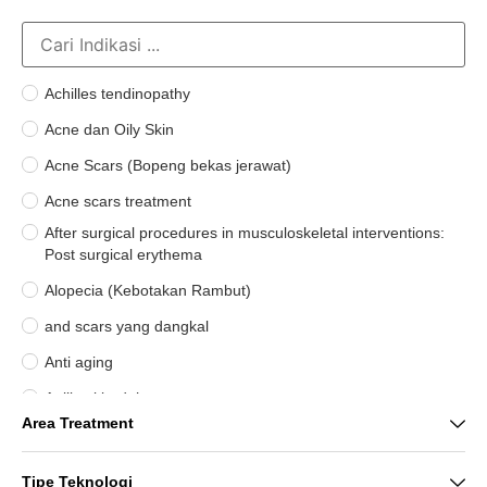
Achilles tendinopathy
Acne dan Oily Skin
Acne Scars (Bopeng bekas jerawat)
Acne scars treatment
After surgical procedures in musculoskeletal interventions:
Post surgical erythema
Alopecia (Kebotakan Rambut)
and scars yang dangkal
Anti aging
Aplikasi bedah
Area Treatment
Arthritis and arthrosis pain
Bekas Jerawat (PIE & PIH)
Tipe Teknologi