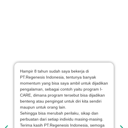
Hampir 8 tahun sudah saya bekerja di
P
PT.Regenesis Indonesia, tentunya banyak
t
momentum yang bisa saya ambil untuk dijadikan
k
pengalaman, sebagai contoh yaitu program I-
d
CARE, dimana program tersebut bisa dijadikan
a
benteng atau pengingat untuk diri kita sendiri
m
maupun untuk orang lain.
A
Sehingga bisa merubah perilaku, sikap dan
K
perbuatan dari setiap individu masing-masing.
m
Terima kasih PT.Regenesis Indonesia, semoga
p