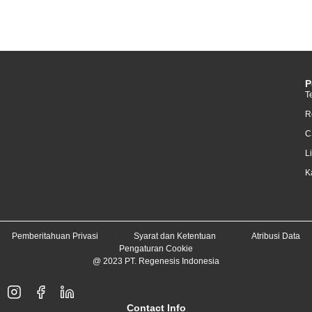
P
T
R
C
L
K
Pemberitahuan Privasi
Syarat dan Ketentuan
Atribusi Data
Pengaturan Cookie
@ 2023 PT. Regenesis Indonesia
Contact Info