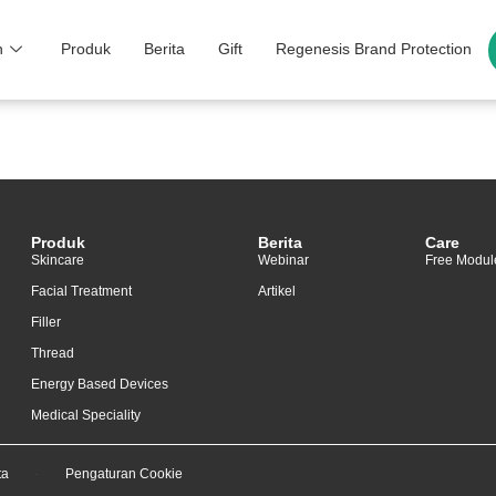
n
Produk
Berita
Gift
Regenesis Brand Protection
Produk
Berita
Care
Skincare
Webinar
Free Modul
Facial Treatment
Artikel
Filler
Thread
Energy Based Devices
Medical Speciality
ta
Pengaturan Cookie