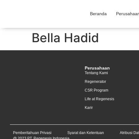
Beranda
Perusahaa
Bella Hadid
Perusahaan
Tentang Kami
Regenerator
CSR Program
Life at Regenesis
Karir
Pemberitahuan Privasi
Syarat dan Ketentuan
Atribusi Da
@ 2023 PT. Regenesis Indonesia