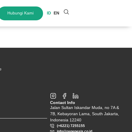
Hubungi Kami
ID
EN
e
Contact Info
Jalan Sultan Iskandar Muda, no 7A &
7B, Kebayoran Lama, South Jakarta,
Indonesia 12240
(+6221) 7255155
info@regenesis.co.id