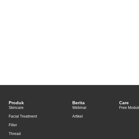
Produk
Berita
Care
Skincare
Webinar
Free Modul
Facial Treatment
Artikel
Filler
Thread