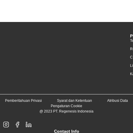
P
T
R
C
L
K
Pemberitahuan Privasi
Syarat dan Ketentuan
Atribusi Data
Pengaturan Cookie
@ 2023 PT. Regenesis Indonesia
Contact Info