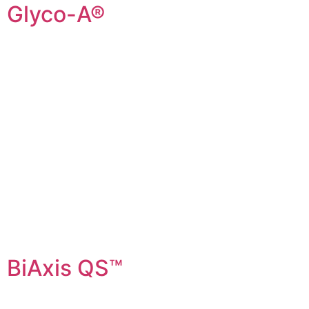
Glyco-A®
BiAxis QS™