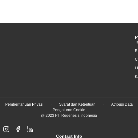
P
T
R
C
L
K
Pemberitahuan Privasi
Syarat dan Ketentuan
Atribusi Data
Pengaturan Cookie
@ 2023 PT. Regenesis Indonesia
Contact Info