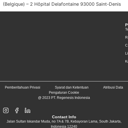
(Belgique) – 2 Hôpital Delafontaine 93000 Saint-Denis
P
T
R
C
L
K
Pemberitahuan Privasi
Syarat dan Ketentuan
Atribusi Data
Pengaturan Cookie
@ 2023 PT. Regenesis Indonesia
Contact Info
Jalan Sultan Iskandar Muda, no 7A & 7B, Kebayoran Lama, South Jakarta,
Indonesia 12240