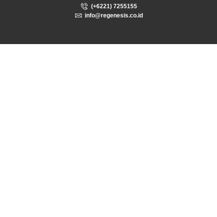
(+6221) 7255155
info@regenesis.co.id