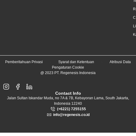
T
R
C
L
K
Pemberitahuan Privasi
Syarat dan Ketentuan
Atribusi Data
Pengaturan Cookie
@ 2023 PT. Regenesis Indonesia
Contact Info
Jalan Sultan Iskandar Muda, no 7A & 7B, Kebayoran Lama, South Jakarta,
Indonesia 12240
(+6221) 7255155
info@regenesis.co.id