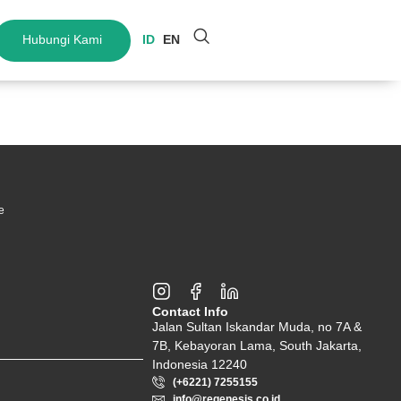
Hubungi Kami
ID
EN
e
Contact Info
Jalan Sultan Iskandar Muda, no 7A &
7B, Kebayoran Lama, South Jakarta,
Indonesia 12240
(+6221) 7255155
info@regenesis.co.id