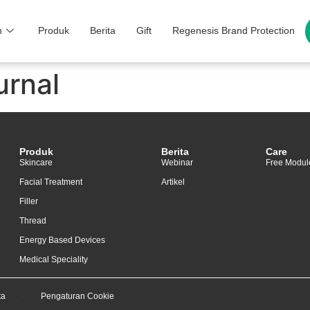
n
Produk
Berita
Gift
Regenesis Brand Protection
urnal
Produk
Berita
Care
Skincare
Webinar
Free Modul
Facial Treatment
Artikel
Filler
Thread
Energy Based Devices
Medical Speciality
ta
Pengaturan Cookie