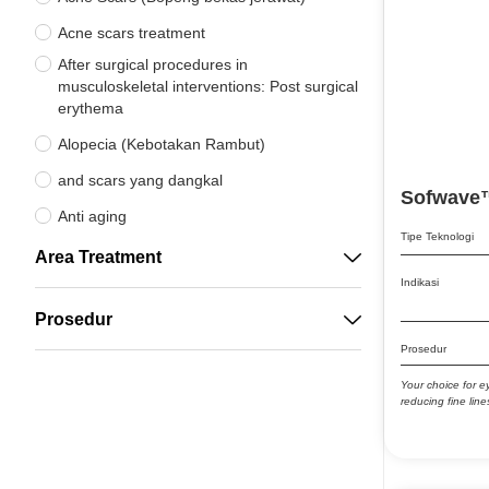
Acne scars treatment
After surgical procedures in
musculoskeletal interventions: Post surgical
erythema
Alopecia (Kebotakan Rambut)
and scars yang dangkal
Sofwave
Anti aging
Tipe Teknologi
Aplikasi bedah
Area Treatment
Indikasi
Arthritis and arthrosis pain
Prosedur
Bekas Jerawat (PIE & PIH)
Prosedur
Bekas Luka
Your choice for e
Bercak anggur port dan danau venus
reducing fine line
bibir dan dahi
Bibir Hitam