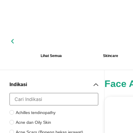
Lihat Semua
Skincare
Face 
Indikasi
Achilles tendinopathy
Acne dan Oily Skin
Acne Scars (Bopeng bekas jerawat)