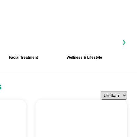
Facial Treatment
Wellness & Lifestyle
Fi
s