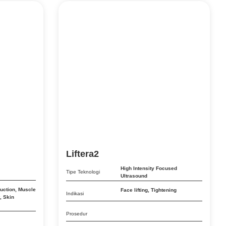
Liftera2
High Intensity Focused
Tipe Teknologi
Ultrasound
uction
,
Muscle
Face lifting
,
Tightening
Indikasi
,
Skin
Prosedur