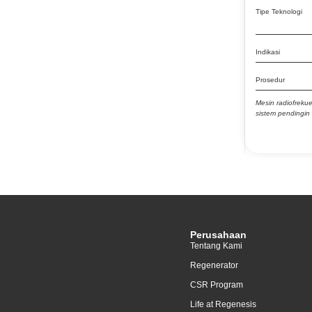
Fraxional
Tipe Teknologi
Freckles
Garis Senyum
Indikasi
garis- garis halus
Prosedur
Gummy Smile
Mesin radiofreku
sistem pendingin 
Hair Removal
Hemangioma
Hematomas and Wounds
HPI
Inkontinensia Urin
IPL device for Jerawat
Perusahaan
Tentang Kami
Jerawat
Regenerator
Kantung Mata
CSR Program
Keloid
Life at Regenesis