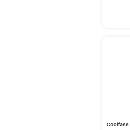
Dengan drainase yang lebih baik dan
pemulihan yang lebih cepat
Dermatitis
Dermatitis atopik
Ditujukan untuk koagulasi dan hemostasis
lesi vaskular jinak
Double Chin
Erythema post jerawat
Face lifting
Fasilitasi perawatan dan penyembuhan
luka
Fine lines & wrinkles reduction
flek
Flek Hitam
Fracture
Coolfase