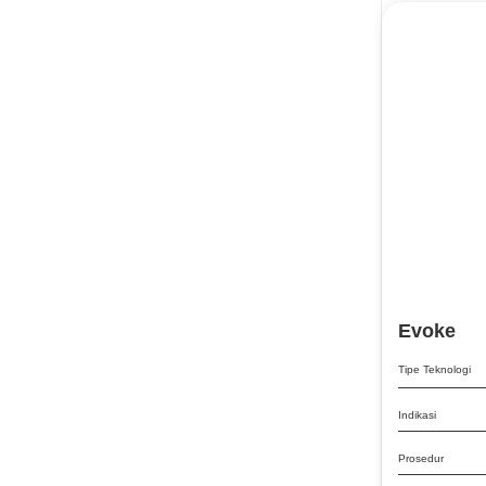
Bibir Tipis
Bikini Line
Body contouring
Body countouring melalui pengobatan
selulit
Bokong Rata
Brightening
Bruntusan
Bursitis
Cacat dewasa dan hormonal
Evoke
Cervical pain
Tipe Teknologi
Circumference reduction
Indikasi
Collagen Stimulation
Prosedur
dan scars yang dangkal