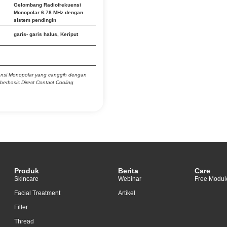
Gelombang Radiofrekuensi
Monopolar 6.78 MHz dengan
sistem pendingin
garis- garis halus
,
Keriput
ensi Monopolar yang canggih dengan
berbasis Direct Contact Cooling
Produk
Berita
Care
Skincare
Webinar
Free Modul
Facial Treatment
Artikel
Filler
Thread