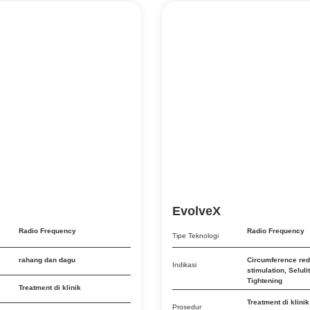
EvolveX
Radio Frequency
Radio Frequency
Tipe Teknologi
rahang dan dagu
Circumference red
Indikasi
stimulation
,
Selulit
Tightening
Treatment di klinik
Treatment di klinik
Prosedur