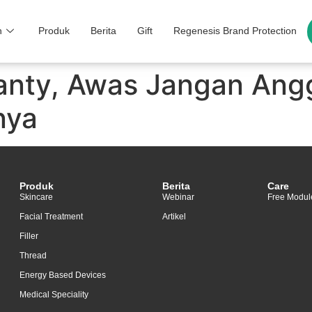
n
Produk
Berita
Gift
Regenesis Brand Protection
ianty, Awas Jangan Ang
nya
Produk
Berita
Care
Skincare
Webinar
Free Modul
Facial Treatment
Artikel
Filler
Thread
Energy Based Devices
Medical Speciality