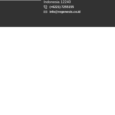
Indonesia 12240
(+6221) 7255155
info@regenesis.co.id