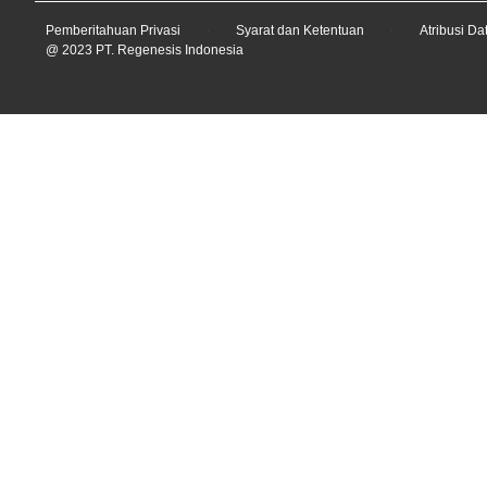
Pemberitahuan Privasi
Syarat dan Ketentuan
Atribusi Da
@ 2023 PT. Regenesis Indonesia