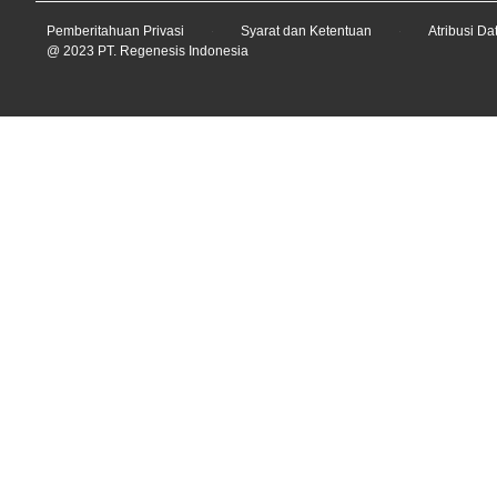
Pemberitahuan Privasi
Syarat dan Ketentuan
Atribusi Da
@ 2023 PT. Regenesis Indonesia