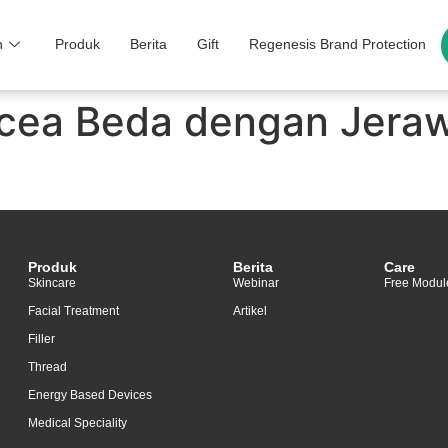
n
Produk
Berita
Gift
Regenesis Brand Protection
acea Beda dengan Jerawa
Produk
Berita
Care
Skincare
Webinar
Free Modul
Facial Treatment
Artikel
Filler
Thread
Energy Based Devices
Medical Speciality