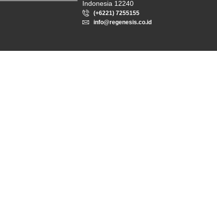
Indonesia 12240
(+6221) 7255155
info@regenesis.co.id