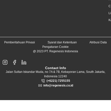
C
L
K
Pemberitahuan Privasi
Syarat dan Ketentuan
Atribusi Data
Pengaturan Cookie
@ 2023 PT. Regenesis Indonesia
Contact Info
Jalan Sultan Iskandar Muda, no 7A & 7B, Kebayoran Lama, South Jakarta,
Indonesia 12240
(+6221) 7255155
info@regenesis.co.id