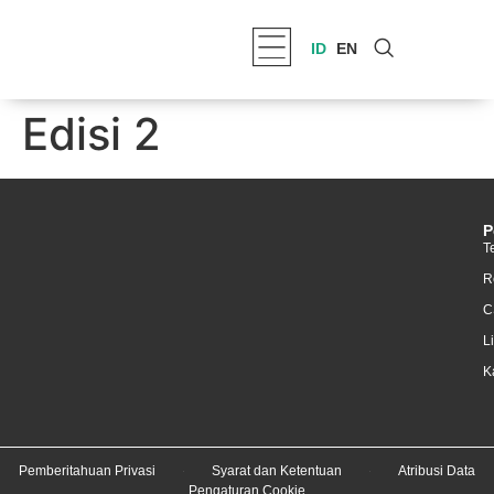
ID
EN
Edisi 2
P
T
R
C
L
K
Pemberitahuan Privasi
Syarat dan Ketentuan
Atribusi Data
Pengaturan Cookie