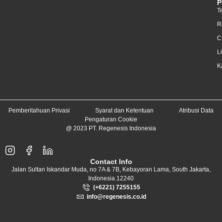
P
T
R
C
L
K
Pemberitahuan Privasi
Syarat dan Ketentuan
Atribusi Data
Pengaturan Cookie
@ 2023 PT. Regenesis Indonesia
Contact Info
Jalan Sultan Iskandar Muda, no 7A & 7B, Kebayoran Lama, South Jakarta,
Indonesia 12240
(+6221) 7255155
info@regenesis.co.id