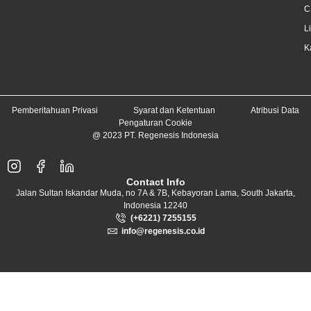
C
L
K
Pemberitahuan Privasi
Syarat dan Ketentuan
Atribusi Data
Pengaturan Cookie
@ 2023 PT. Regenesis Indonesia
Contact Info
Jalan Sultan Iskandar Muda, no 7A & 7B, Kebayoran Lama, South Jakarta,
Indonesia 12240
(+6221) 7255155
info@regenesis.co.id