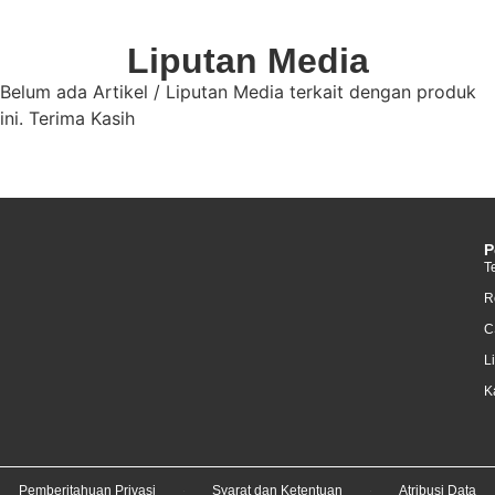
Liputan Media
Belum ada Artikel / Liputan Media terkait dengan produk
ini. Terima Kasih
P
T
R
C
L
K
Pemberitahuan Privasi
Syarat dan Ketentuan
Atribusi Data