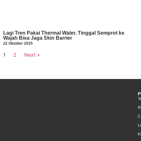
Lagi Tren Pakai Thermal Water, Tinggal Semprot ke
Wajah Bisa Jaga Skin Barrier
22 Oktober 2025
1
2
Next »
P
T
R
C
L
K