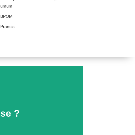
umum
BPOM
Prancis
se ?