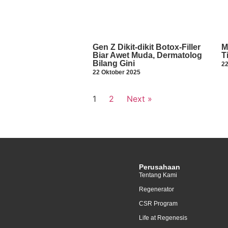
Gen Z Dikit-dikit Botox-Filler
M
Biar Awet Muda, Dermatolog
T
Bilang Gini
22
22 Oktober 2025
1
2
Next »
Perusahaan
Tentang Kami
Regenerator
CSR Program
Life at Regenesis