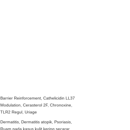
Barrier Reinforcement
,
Cathelicidin LL37
Modulation
,
Cerasterol 2F
,
Chronoxine
,
TLR2 Regul
,
Uriage
Dermatitis
,
Dermatitis atopik
,
Psoriasis
,
Ruam pada kasus kulit kering secarar