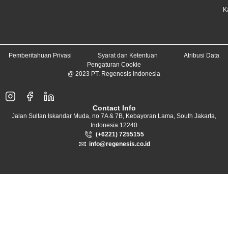
K
Pemberitahuan Privasi
Syarat dan Ketentuan
Atribusi Data
Pengaturan Cookie
@ 2023 PT. Regenesis Indonesia
Contact Info
Jalan Sultan Iskandar Muda, no 7A & 7B, Kebayoran Lama, South Jakarta,
Indonesia 12240
(+6221) 7255155
info@regenesis.co.id