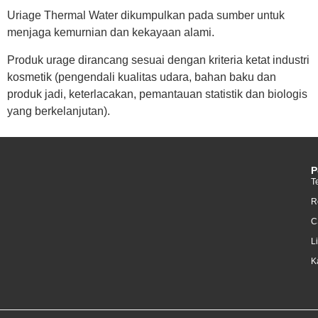
Uriage Thermal Water dikumpulkan pada sumber untuk
menjaga kemurnian dan kekayaan alami.
Produk urage dirancang sesuai dengan kriteria ketat industri
kosmetik (pengendali kualitas udara, bahan baku dan
produk jadi, keterlacakan, pemantauan statistik dan biologis
yang berkelanjutan).
P
T
R
C
L
K