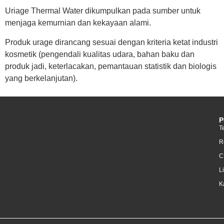
Uriage Thermal Water dikumpulkan pada sumber untuk
menjaga kemurnian dan kekayaan alami.
Produk urage dirancang sesuai dengan kriteria ketat industri
kosmetik (pengendali kualitas udara, bahan baku dan
produk jadi, keterlacakan, pemantauan statistik dan biologis
yang berkelanjutan).
P
T
R
C
L
K