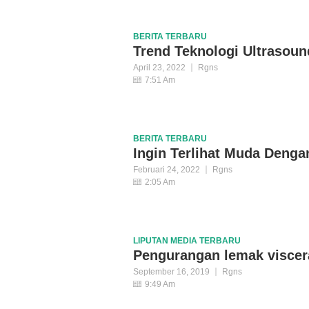
BERITA
TERBARU
Trend Teknologi Ultrasoun
April 23, 2022
Rgns
7:51 Am
BERITA
TERBARU
Ingin Terlihat Muda Dengan
Februari 24, 2022
Rgns
2:05 Am
LIPUTAN MEDIA
TERBARU
Pengurangan lemak viscer
September 16, 2019
Rgns
9:49 Am