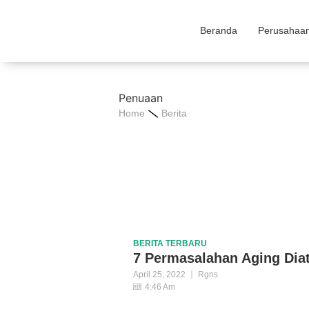
Beranda
Perusahaa
Penuaan
Home
Berita
BERITA
TERBARU
7 Permasalahan Aging Diat
April 25, 2022
Rgns
4:46 Am