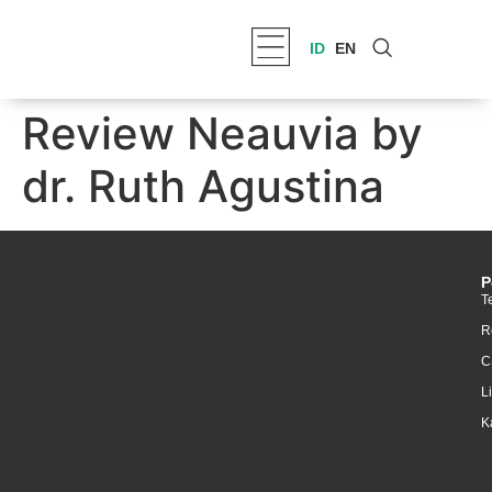
ID
EN
Review Neauvia by
dr. Ruth Agustina
P
T
R
C
L
K