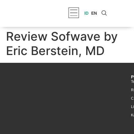
ID
EN
Review Sofwave by
Eric Berstein, MD
P
T
R
C
L
K