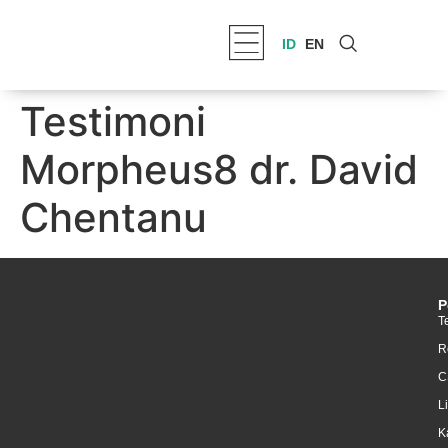
ID
EN
Testimoni
Morpheus8 dr. David
Chentanu
P
T
R
C
L
K