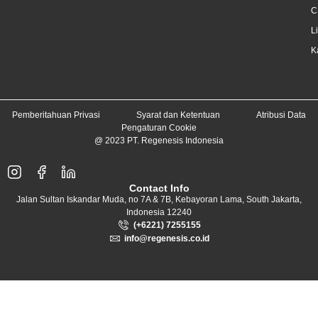
C
L
K
Pemberitahuan Privasi
Syarat dan Ketentuan
Atribusi Data
Pengaturan Cookie
@ 2023 PT. Regenesis Indonesia
Contact Info
Jalan Sultan Iskandar Muda, no 7A & 7B, Kebayoran Lama, South Jakarta,
Indonesia 12240
(+6221) 7255155
info@regenesis.co.id