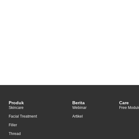
Produk
Berita
Care
Skincare
Webinar
Free Modul
Facial Treatment
Artikel
Filler
Thread