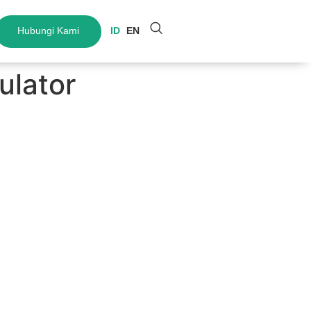
Hubungi Kami
ID
EN
ulator