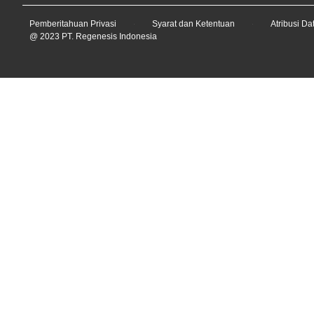
Pemberitahuan Privasi
Syarat dan Ketentuan
Atribusi Da
@ 2023 PT. Regenesis Indonesia