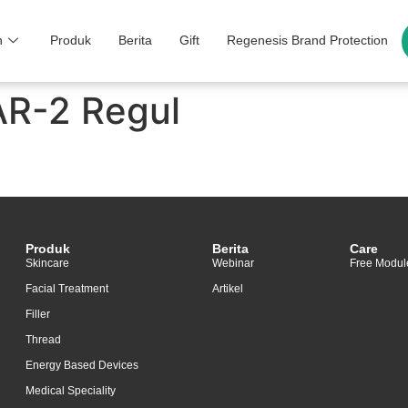
n
Produk
Berita
Gift
Regenesis Brand Protection
AR-2 Regul
Produk
Berita
Care
Skincare
Webinar
Free Modul
Facial Treatment
Artikel
Filler
Thread
Energy Based Devices
Medical Speciality