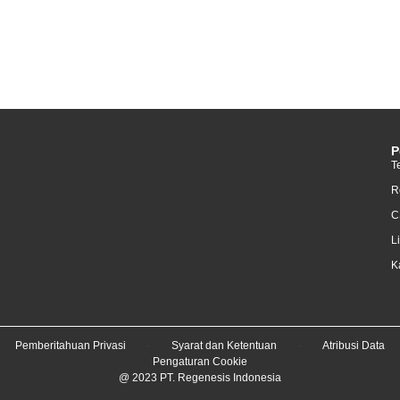
P
T
R
C
L
K
Pemberitahuan Privasi
Syarat dan Ketentuan
Atribusi Data
Pengaturan Cookie
@ 2023 PT. Regenesis Indonesia