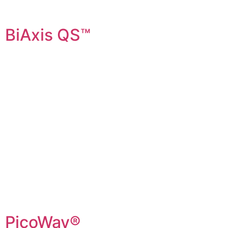
BiAxis QS™
PicoWay®