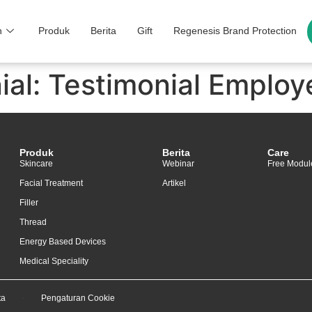
n
Produk
Berita
Gift
Regenesis Brand Protection
ial:
Testimonial Employ
Produk
Berita
Care
Skincare
Webinar
Free Modul
Facial Treatment
Artikel
Filler
Thread
Energy Based Devices
Medical Speciality
ta
Pengaturan Cookie