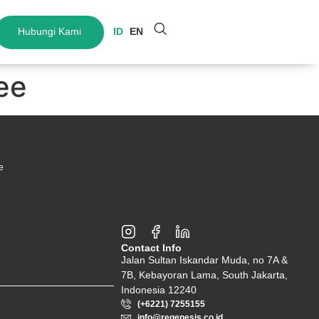
Hubungi Kami
ID
EN
ee
e
Contact Info
Jalan Sultan Iskandar Muda, no 7A &
7B, Kebayoran Lama, South Jakarta,
Indonesia 12240
(+6221) 7255155
info@regenesis.co.id